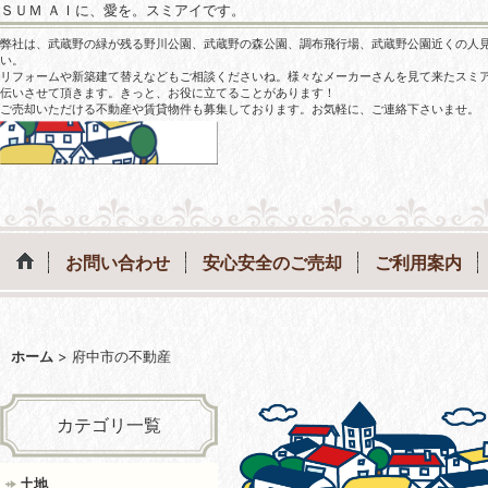
ＳＵＭ ＡＩに、愛を。スミアイです。
弊社は、武蔵野の緑が残る野川公園、武蔵野の森公園、調布飛行場、武蔵野公園近くの人
い。
リフォームや新築建て替えなどもご相談くださいね。様々なメーカーさんを見て来たスミ
伝いさせて頂きます。きっと、お役に立てることがあります！
ご売却いただける不動産や賃貸物件も募集しております。お気軽に、ご連絡下さいませ。
お問い合わせ
安心安全のご売却
ご利用案内
ホーム
>
府中市の不動産
カテゴリ一覧
土地