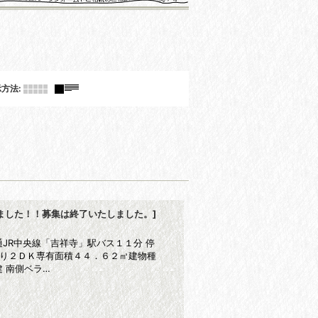
示方法
:
ました！！募集は終了いたしました。
]
JR中央線「吉祥寺」駅バス１１分 停
取り２ＤＫ専有面積４４．６２㎡建物種
 南側ベラ…