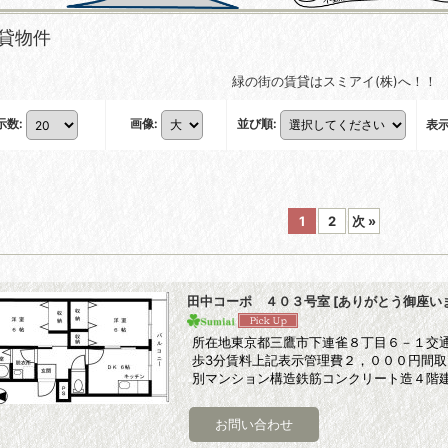
貸物件
緑の街の賃貸はスミアイ(株)へ！！
示数
:
画像
:
並び順
:
表
1
2
次
»
田中コーポ ４０３号室
[
ありがとう御座い
所在地東京都三鷹市下連雀８丁目６－１交通
歩3分賃料上記表示管理費２，０００円間
別マンション構造鉄筋コンクリート造４階建