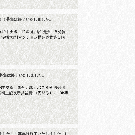
！！募集は終了いたしました。
]
JR中央線「武蔵境」駅 徒歩１８分賃
㎡建物種別マンション構造鉄骨造３階
募集は終了いたしました。
]
R中央線「国分寺駅」バス８分 停歩６
料上記表示共益費 ０円間取り３LDK専
ました！！募集は終了いたしました。
]