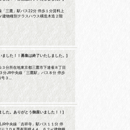
線「三鷹」駅バス22分 停歩１分賃料上
㎡建物種別テラスハウス構造木造２階
いました！！募集は終了いたしました。
]
歩３分所在地東京都三鷹市下連雀８丁目
３分JR中央線「三鷹駅」バス８分 停步
番号３…
ました。ありがとう御座いました！！
]
JR中央線「吉祥寺」駅バス１１分 停
取り２ＤＫ専有面積４４．６２㎡建物種