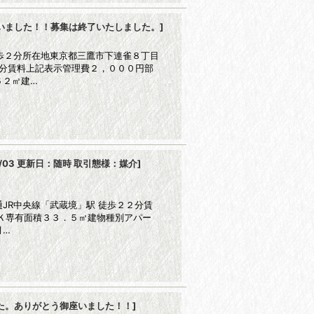
いました！！募集は終了いたしました。
]
歩２分所在地東京都三鷹市下連雀８丁目
2分賃料上記表示管理費２，０００円部
６２㎡建…
4/03 更新日：随時 取引態様：媒介
]
JR中央線「武蔵境」駅 徒歩２２分賃
Ｋ専有面積３３．５㎡建物種別アパー
月…
た。ありがとう御座いました！！
]