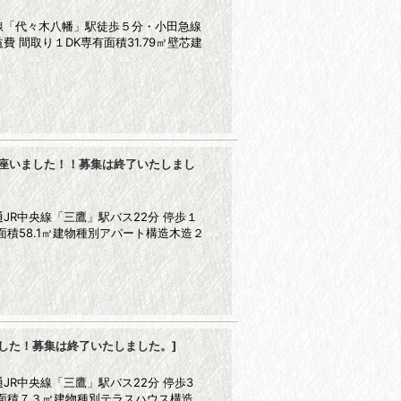
線「代々木八幡」駅徒歩５分・小田急線
 間取り１DK専有面積31.79㎡壁芯建
座いました！！募集は終了いたしまし
JR中央線「三鷹」駅バス22分 停歩１
積58.1㎡建物種別アパート構造木造２
した！募集は終了いたしました。
]
R中央線「三鷹」駅バス22分 停歩3
面積７３㎡建物種別テラスハウス構造