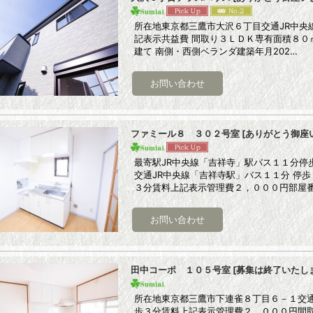
所在地東京都三鷹市大沢６丁目交通JR中央
記表示共益費 間取り３ＬＤＫ専有面積８０
建て 南側・西側ベランダ建築年月202…
ファミール８ ３０２号室
[
ありがとう御座
最寄駅JR中央線「吉祥寺」駅バス１１分停
交通JR中央線「吉祥寺駅」バス１１分 停歩
３分賃料上記表示管理費２，０００円部屋
田中コーポ １０５号室
[
募集は終了いたし
所在地東京都三鷹市下連雀８丁目６－１交通
歩３分賃料上記表示管理費２，０００円間