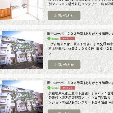
別マンション構造鉄筋コンクリート造４階建
田中コーポ ２０２号室
[
ありがとう御座い
所在地東京都三鷹市下連雀８丁目交通JR中
料上記表示共益費２，０００円 間取り２
シ…
田中コーポ ３０２号室
[
ありがとう御座い
所在地東京都三鷹市下連雀８丁目６－１交通J
分賃料上記表示管理費２，０００円間取り
ンション構造鉄筋コンクリート造４階建 南