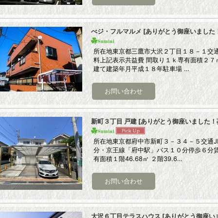
べジ・フルマルメ
[
ありがとう御座いました
所在地東京都三鷹市大沢２丁目１８－１交通
料上記表示共益費 間取り１ｋ専有面積２７
建て建築年月平成１８年駐車場 …
新町３丁目 戸建
[
ありがとう御座いました！
所在地東京都府中市新町３－３４－５交通J
分・京王線「府中駅」バス１０分停歩６分賃
有面積１階46.68㎡ ２階39.6…
大沢６丁目テラスハウス
[
ありがとう御座い