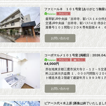
ファミール８ １０１号室
[
ありがとう御座
最寄駅JR中央線「吉祥寺」駅バス１４分停
交通JR中央線「吉祥寺」駅バス1４分 停歩
屋番号１０１間取り２ＤＫ専有面積４４．
コーポマルメ１０１号室
[
掲載日：2026.0
64,000円
所在地東京都三鷹市深大寺２－１２－５交通
料上記表示共益費 １，０００円間取り２Ｄ
ト構造木造２階建て建築年月１９９３年１
ピアース代々木上原
[
募集は終了いたしまし