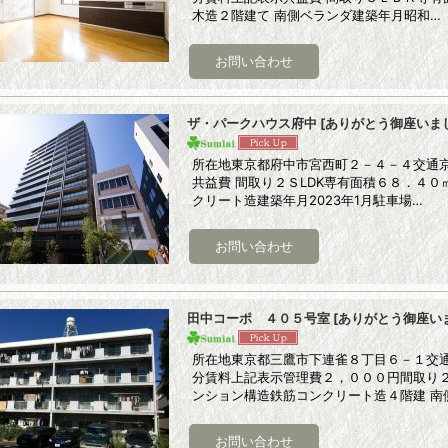
木造２階建て 南側ベランダ建築年月昭和…
ザ・パークハウス府中
[
ありがとう御座いま
所在地東京都府中市宮西町２－４－４交通
共益費 間取り２ＳLDK専有面積６８．４
クリート造建築年月2023年1月駐車場…
田中コーポ ４０５号室
[
ありがとう御座い
所在地東京都三鷹市下連雀８丁目６－１交通J
分賃料上記表示管理費２，０００円間取り
ンション構造鉄筋コンクリート造４階建 南