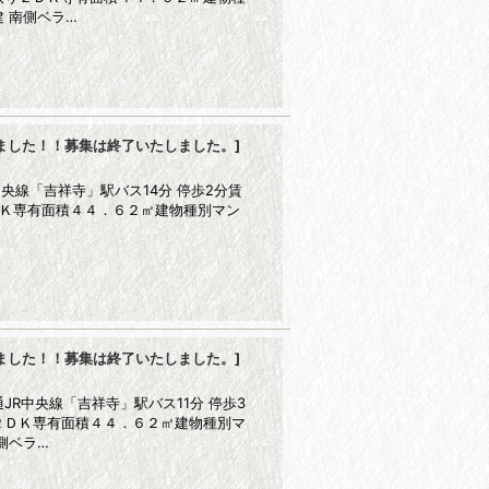
 南側ベラ…
ました！！募集は終了いたしました。
]
央線「吉祥寺」駅バス14分 停歩2分賃
ＤＫ専有面積４４．６２㎡建物種別マン
ました！！募集は終了いたしました。
]
R中央線「吉祥寺」駅バス11分 停歩3
２ＤＫ専有面積４４．６２㎡建物種別マ
側ベラ…