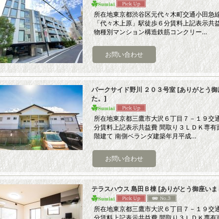
所在地東京都渋谷区元代々木町交通小田急
「代々木上原」駅徒歩６分賃料上記表示共益費
物種別マンション構造鉄筋コンクリー…
パークサイド野川 ２０３号室
[
ありがとう御
た。
]
所在地東京都三鷹市大沢６丁目７－１９交通
分賃料上記表示共益費 間取り３ＬＤＫ専有面
階建て 南側ベランダ建築年月平成…
テラスハウス 島田Ｂ棟
[
ありがとう御座いま
所在地東京都三鷹市大沢６丁目７－１９交通J
分賃料上記表示共益費 間取り３ＬＤＫ専有