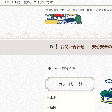
ＳＵＭ ＡＩに、愛を。スミアイです。
野川公園すぐ近くの、緑の街の不動産 スミアイ株式
お問い合わせ
安心安全の
ホーム
>
賃貸物件
カテゴリ一覧
土地
新築