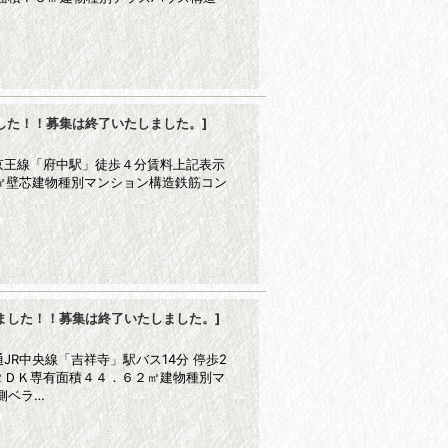
した！！募集は終了いたしました。
]
京王線「府中駅」徒歩４分賃料上記表示
０㎡壁芯建物種別マンション構造鉄筋コン
ました！！募集は終了いたしました。
]
R中央線「吉祥寺」駅バス14分 停歩2
２ＤＫ専有面積４４．６２㎡建物種別マ
側ベラ…